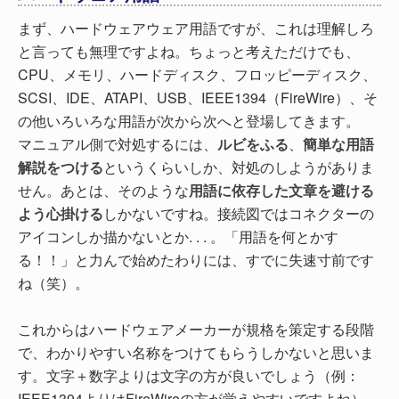
まず、ハードウェアウェア用語ですが、これは理解しろ
と言っても無理ですよね。ちょっと考えただけでも、
CPU、メモリ、ハードディスク、フロッピーディスク、
SCSI、IDE、ATAPI、USB、IEEE1394（FireWire）、そ
の他いろいろな用語が次から次へと登場してきます。
マニュアル側で対処するには、
ルビをふる
、
簡単な用語
解説をつける
というくらいしか、対処のしようがありま
せん。あとは、そのような
用語に依存した文章を避ける
よう心掛ける
しかないですね。接続図ではコネクターの
アイコンしか描かないとか. . . 。「用語を何とかす
る！！」と力んで始めたわりには、すでに失速寸前です
ね（笑）。
これからはハードウェアメーカーが規格を策定する段階
で、わかりやすい名称をつけてもらうしかないと思いま
す。文字＋数字よりは文字の方が良いでしょう（例：
IEEE1394よりはFireWireの方が覚えやすいですよね）。